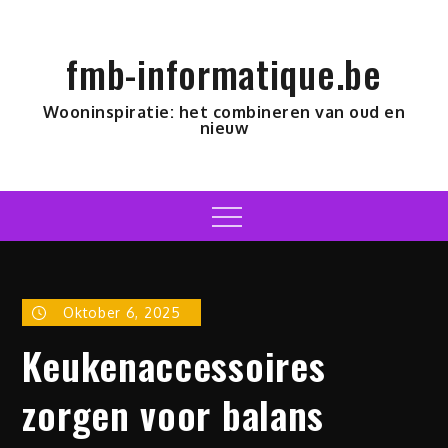
Skip
to
fmb-informatique.be
content
Wooninspiratie: het combineren van oud en
nieuw
Menu
Oktober 6, 2025
Keukenaccessoires
zorgen voor balans