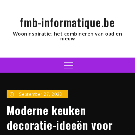
Skip
to
fmb-informatique.be
content
Wooninspiratie: het combineren van oud en
nieuw
Menu
September 27, 2023
Moderne keuken
decoratie-ideeën voor