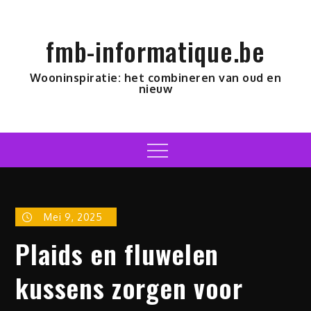
Skip
to
fmb-informatique.be
content
Wooninspiratie: het combineren van oud en
nieuw
Menu
Mei 9, 2025
Plaids en fluwelen
kussens zorgen voor