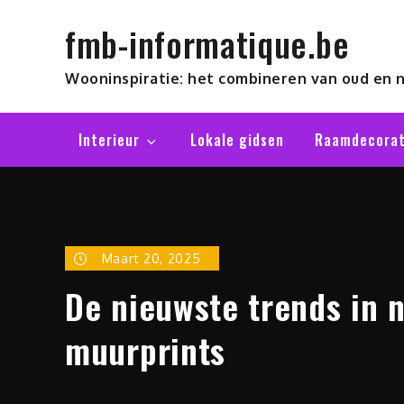
Skip
fmb-informatique.be
to
content
Wooninspiratie: het combineren van oud en 
Interieur
Lokale gidsen
Raamdecorat
Maart 20, 2025
De nieuwste trends in 
muurprints