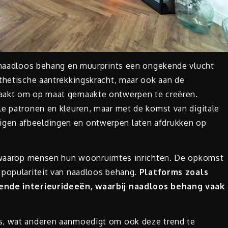
n naadloos behang en muurprints een ongekende vlucht
sthetische aantrekkingskracht, maar ook aan de
maakt om op maat gemaakte ontwerpen te creëren.
le patronen en kleuren, maar met de komst van digitale
gen afbeeldingen en ontwerpen laten afdrukken op
er waarop mensen hun woonruimtes inrichten. De opkomst
 populariteit van naadloos behang.
Platforms zoals
rende interieurideeën, waarbij naadloos behang vaak
s, wat anderen aanmoedigt om ook deze trend te