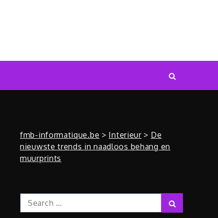
fmb-informatique.be
>
Interieur
>
De
nieuwste trends in naadloos behang en
muurprints
Search
Search
for: