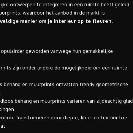
jke ontwerpen te integreren in een ruimte heeft geleid
urprints, waardoor het aanbod in de markt is
weldige manier om je interieur op te fleuren.
 populairder geworden vanwege hun gemakkelijke
ints zijn onder andere de mogelijkheid om een ruimte
os behang en muurprints omvatten trendy geometrische
t
adloos behang en muurprints variëren van zijdeachtig gla
rkingen
uimte transformeren door diepte, kleur en textuur toe
aat