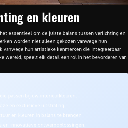
chting en kleuren
 het essentieel om de juiste balans tussen verlichting en
merken worden niet alleen gekozen vanwege hun
k vanwege hun artistieke kenmerken die integreerbaar
xe wereld, speelt elk detail een rol in het bevorderen van
ie passen bij uw interieurkleuren.
oze en exclusieve uitstraling.
uur en kleuren in balans te brengen.
e en innovatieve ontwerpoplossingen.