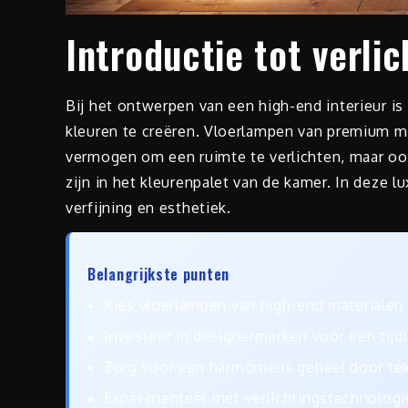
Introductie tot verli
Bij het ontwerpen van een high-end interieur is
kleuren te creëren. Vloerlampen van premium 
vermogen om een ruimte te verlichten, maar oo
zijn in het kleurenpalet van de kamer. In deze lu
verfijning en esthetiek.
Belangrijkste punten
Kies vloerlampen van high-end materialen d
Investeer in designermerken voor een tijdl
Zorg voor een harmonieus geheel door text
Experimenteer met verlichtingstechnologi