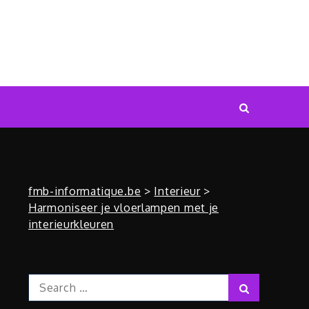
fmb-informatique.be
>
Interieur
>
Harmoniseer je vloerlampen met je
interieurkleuren
Search
Search
for: