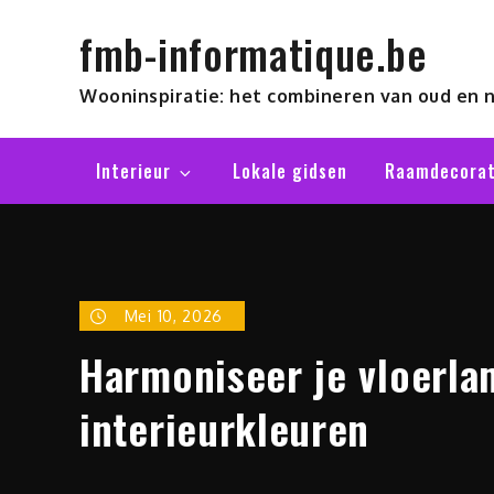
Skip
fmb-informatique.be
to
content
Wooninspiratie: het combineren van oud en 
Interieur
Lokale gidsen
Raamdecorat
Mei 10, 2026
Harmoniseer je vloerla
interieurkleuren