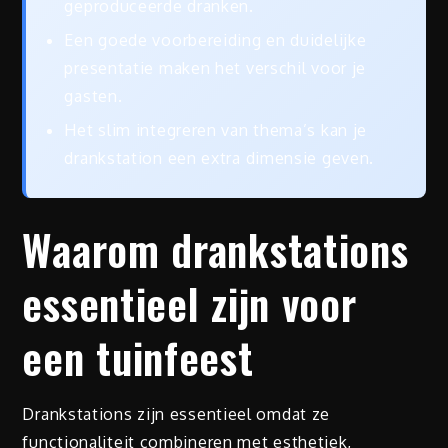
geproduceerde dranken.
Een goede voorbereiding en duidelijke
presentatie maken het verschil voor je
gasten.
Het slim integreren van thema’s kan je
drankstation een extra dimensie geven.
Waarom drankstations
essentieel zijn voor
een tuinfeest
Drankstations zijn essentieel omdat ze
functionaliteit combineren met esthetiek,