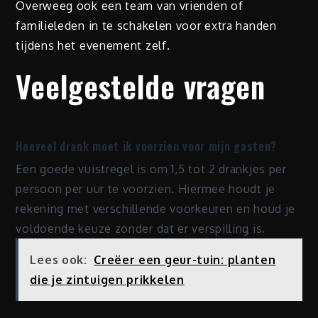
Overweeg ook een team van vrienden of
familieleden in te schakelen voor extra handen
tijdens het evenement zelf.
Veelgestelde vragen
Hoeveel drank moet ik voorzien voor mijn gasten?
Een goede vuistregel is om 1,5 tot 2 drankjes per
persoon per uur te voorzien. Hiermee houdt je
rekening met verschillende voorkeuren en houd je
voldoende keuze zonder dat er verspilling is.
Lees ook:
Creëer een geur-tuin: planten
die je zintuigen prikkelen