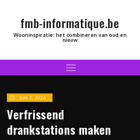
Skip
to
fmb-informatique.be
content
Wooninspiratie: het combineren van oud en
nieuw
Menu
Juni 7, 2026
Verfrissend
drankstations maken