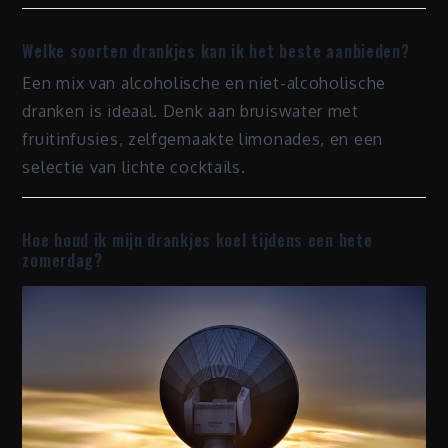
Welke soorten drankjes kan ik het beste aanbieden?
Een mix van alcoholische en niet-alcoholische
dranken is ideaal. Denk aan bruiswater met
fruitinfusies, zelfgemaakte limonades, en een
selectie van lichte cocktails.
Hoe houd ik mijn drankjes koel tijdens een hete
zomerdag?