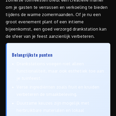
om je gasten te verrassen en verkoeling te bieden
tijdens de warme zomermaanden. Of je nu een
groot evenement plant of een intieme
bijeenkomst, een goed verzorgd drankstation kan
de sfeer van je feest aanzienlijk verbeteren.
Belangrijkste punten
Drankstations voegen niet alleen
functionaliteit, maar ook esthetiek toe aan
je tuinfeest.
Verse ingrediënten zoals fruit en kruiden
verbeteren de smaakbeleving.
Duurzame keuzes zijn mogelijk met
herbruikbare materialen en lokaal