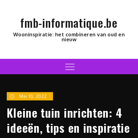
Skip
to
fmb-informatique.be
content
Wooninspiratie: het combineren van oud en
nieuw
Menu
Mei 10, 2022
Kleine tuin inrichten: 4
ideeën, tips en inspiratie