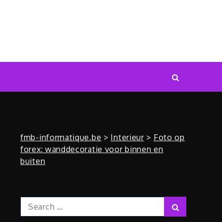
fmb-informatique.be
>
Interieur
>
Foto op
forex: wanddecoratie voor binnen en
buiten
Search
Search
for: