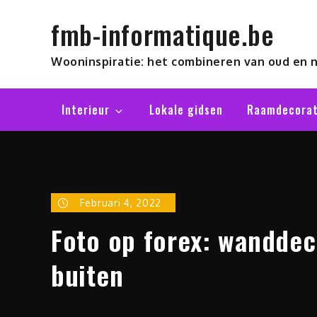
Skip
fmb-informatique.be
to
content
Wooninspiratie: het combineren van oud en 
Interieur
Lokale gidsen
Raamdecorat
Februari 4, 2022
Foto op forex: wanddec
buiten