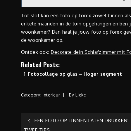
Tot slot kan een foto op forex zowel binnen al
enkele maanden in de tuin opgehangen en ben j
woonkamer
? Dan haal je jouw foto op forex ge
de woonkamer op.
Ontdek ook:
Decorate dein Schlafzimmer mit F
Related Posts:
Fotocollage op glas – Hoger segment
Category:
Interieur
By
Lieke
Berichtnavigatie
EEN FOTO OP LINNEN LATEN DRUKKEN:
TWEE TIPS