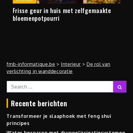
Frisse geur in huis met zelfgemaakte
bloemenpotpourri
fmb-informatique.be
>
Interieur
>
De rol van
verlichting in wanddecoratie
Search
Sear
for:
Recente berichten
Transformeer je slaaphoek met feng shui
principes
Water besparen met druppelirrigatiesystemen