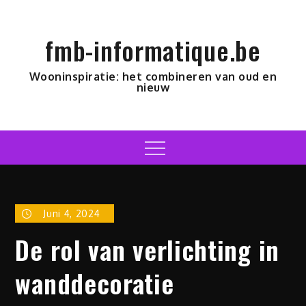
Skip
to
fmb-informatique.be
content
Wooninspiratie: het combineren van oud en
nieuw
Menu
Juni 4, 2024
De rol van verlichting in
wanddecoratie