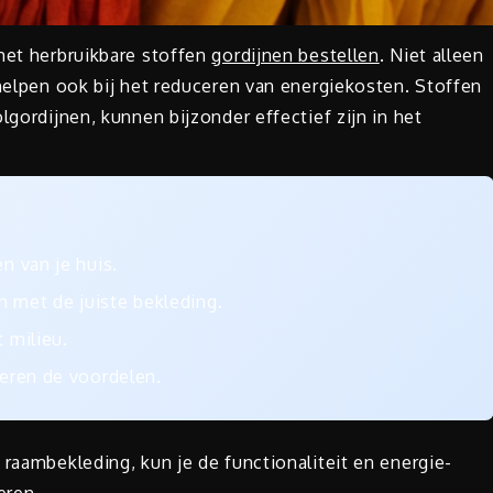
 met herbruikbare stoffen
gordijnen bestellen
. Niet alleen
 helpen ook bij het reduceren van energiekosten. Stoffen
lgordijnen, kunnen bijzonder effectief zijn in het
n van je huis.
 met de juiste bekleding.
 milieu.
seren de voordelen.
 raambekleding, kun je de functionaliteit en energie-