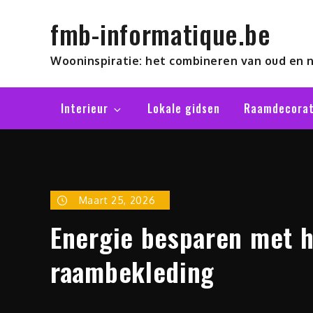
Skip
fmb-informatique.be
to
content
Wooninspiratie: het combineren van oud en 
Interieur
Lokale gidsen
Raamdecorat
Maart 25, 2026
Energie besparen met h
raambekleding