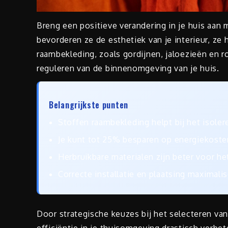
Breng een positieve verandering in je huis aan
bevorderen ze de esthetiek van je interieur, ze
raambekleding, zoals gordijnen, jaloezieën en ro
reguleren van de binnenomgeving van je huis.
Belangrijkste punten
Stoffen raambekleding helpt bij het isolere
Je kunt tot 25% besparen op energiekosten
Herbruikbare materialen zijn beter voor het
Correcte installatie en plaatsing maximali
Door strategische keuzes bij het selecteren van