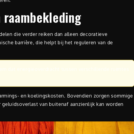
eren.
n raambekleding
elen die verder reiken dan alleen decoratieve
sche barrière, die helpt bij het reguleren van de
eem dat energieoverdracht tussen verschillende ruimtes
rwarmings- en koelingskosten. Bovendien zorgen sommige
geluidsoverlast van buitenaf aanzienlijk kan worden