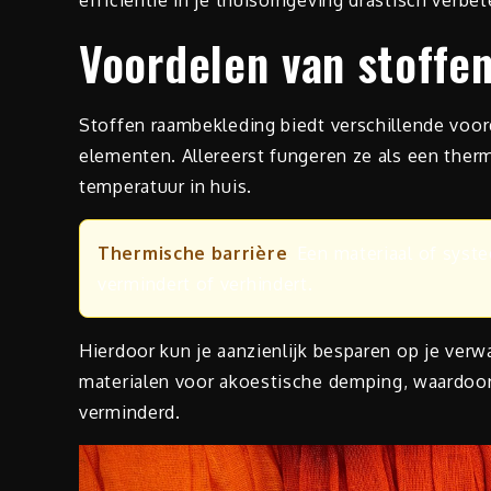
efficiëntie in je thuisomgeving drastisch verbet
Voordelen van stoffe
Stoffen raambekleding biedt verschillende voord
elementen. Allereerst fungeren ze als een thermi
temperatuur in huis.
Thermische barrière
: Een materiaal of syst
vermindert of verhindert.
Hierdoor kun je aanzienlijk besparen op je ve
materialen voor akoestische demping, waardoor 
verminderd.