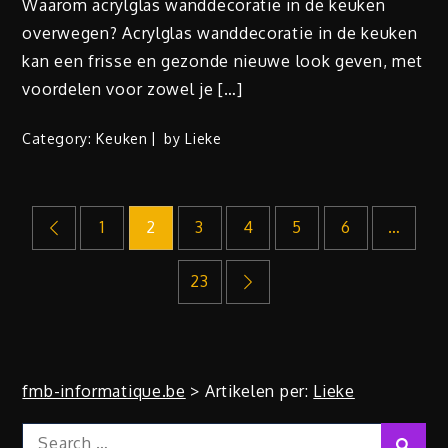
Waarom acrylglas wanddecoratie in de keuken
overwegen? Acrylglas wanddecoratie in de keuken
kan een frisse en gezonde nieuwe look geven, met
voordelen voor zowel je […]
Category:
Keuken
by
Lieke
Berichten
1
2
3
4
5
6
…
paginering
23
fmb-informatique.be
>
Artikelen per:
Lieke
Search
Sear